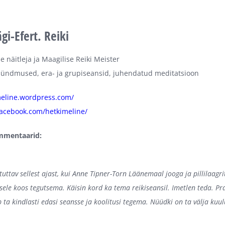
i-Efert. Reiki
 näitleja ja Maagilise Reiki Meister
sündmused, era- ja grupiseansid, juhendatud meditatsioon
meline.wordpress.com/
facebook.com/hetkimeline/
mmentaarid:
tuttav sellest ajast, kui Anne Tipner-Torn Läänemaal jooga ja pillilaag
sele koos tegutsema. Käisin kord ka tema reikiseansil. Imetlen teda. Pr
 ta kindlasti edasi seansse ja koolitusi tegema. Nüüdki on ta välja kuu