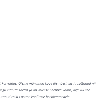
rit korraldas. Oleme mänginud koos djemberingis ja sattunud nii
aegu elab ta Tartus ja on väikese beebiga kodus, aga kui see
lutanud reiki I astme koolituse beebiemmedele.