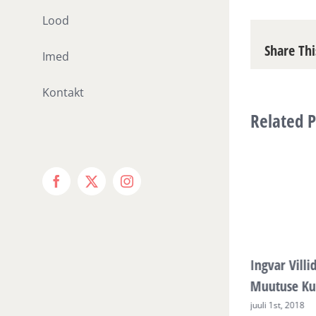
Lood
Share Thi
Imed
Kontakt
Related P
Facebook
X
Instagram
Eve Lukk. Vokaalne muusikateraapia,
Ingvar Villi
terapeutiline hääletöö, häälejooga
Muutuse Ku
juuli 1st, 2018
juuli 1st, 2018