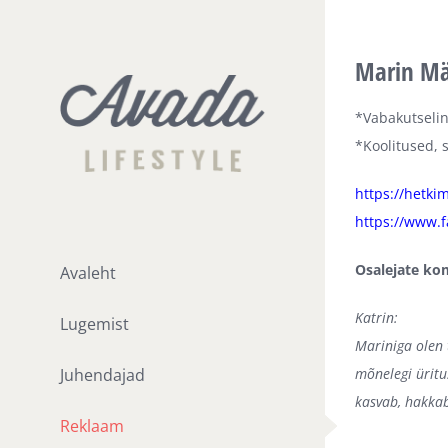
Skip
to
Marin Mäg
content
*Vabakutseline
*Koolitused, 
https://hetki
https://www.
Osalejate ko
Avaleht
Katrin:
Lugemist
Mariniga olen 
Juhendajad
mõnelegi üritu
kasvab, hakkab
Reklaam