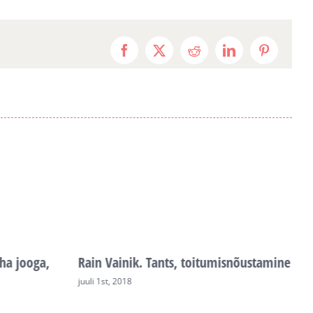
Facebook
X
Reddit
LinkedIn
Pinterest
ha jooga,
Rain Vainik. Tants, toitumisnõustamine
K
m
juuli 1st, 2018
j