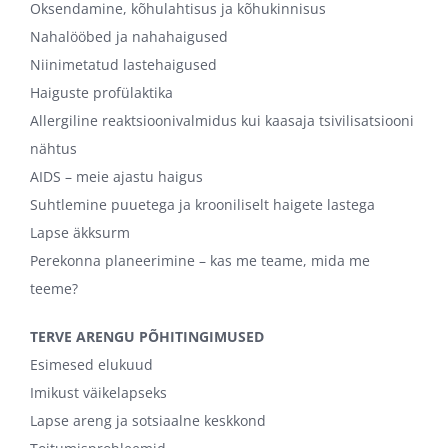
Oksendamine, kõhulahtisus ja kõhukinnisus
Nahalööbed ja nahahaigused
Niinimetatud lastehaigused
Haiguste profülaktika
Allergiline reaktsioonivalmidus kui kaasaja tsivilisatsiooni
nähtus
AIDS – meie ajastu haigus
Suhtlemine puuetega ja krooniliselt haigete lastega
Lapse äkksurm
Perekonna planeerimine – kas me teame, mida me
teeme?
TERVE ARENGU PÕHITINGIMUSED
Esimesed elukuud
Imikust väikelapseks
Lapse areng ja sotsiaalne keskkond