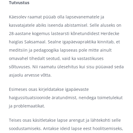
Tutvustus
Käesolev raamat püüab olla lapsevanematele ja
kasvatajatele abiks iseenda abistamisel. Selle aluseks on
28-aastane kogemus lastearsti kõnetundidest Herdecke
haiglas Saksamaal. Sealne igapäevapraktika kinnitab, et
meditsiin ja pedagoogika lapseeas pole mitte ainult
omavahel tihedalt seotud, vaid ka vastastikuses
sõltuvuses. Nii raamatu ülesehitus kui sisu püüavad seda
asjaolu arvesse võtta.
Esimeses osas kirjeldatakse igapäevaste
haigussituatsioonide äratundmist, nendega toimetulekut
ja problemaatikat.
Teises osas käsitletakse lapse arengut ja lähtekohti selle
soodustamiseks. Antakse ideid lapse eest hoolitsemiseks,