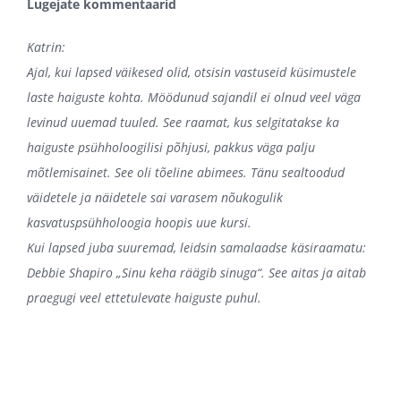
Lugejate kommentaarid
Katrin:
Ajal, kui lapsed väikesed olid, otsisin vastuseid küsimustele
laste haiguste kohta. Möödunud sajandil ei olnud veel väga
levinud uuemad tuuled. See raamat, kus selgitatakse ka
haiguste psühholoogilisi põhjusi, pakkus väga palju
mõtlemisainet. See oli tõeline abimees. Tänu sealtoodud
väidetele ja näidetele sai varasem nõukogulik
kasvatuspsühholoogia hoopis uue kursi.
Kui lapsed juba suuremad, leidsin samalaadse käsiraamatu:
Debbie Shapiro „Sinu keha räägib sinuga“. See aitas ja aitab
praegugi veel ettetulevate haiguste puhul.