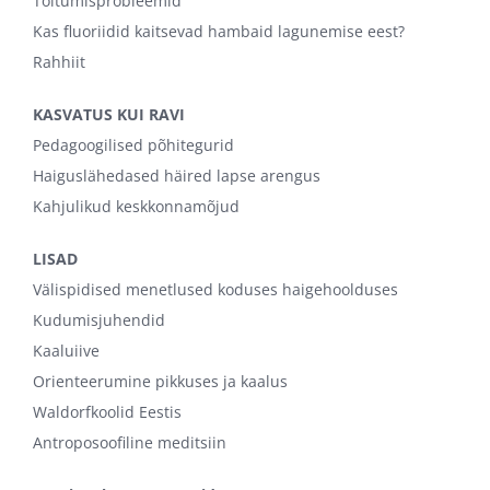
Toitumisprobleemid
Kas fluoriidid kaitsevad hambaid lagunemise eest?
Rahhiit
KASVATUS KUI RAVI
Pedagoogilised põhitegurid
Haiguslähedased häired lapse arengus
Kahjulikud keskkonnamõjud
LISAD
Välispidised menetlused koduses haigehoolduses
Kudumisjuhendid
Kaaluiive
Orienteerumine pikkuses ja kaalus
Waldorfkoolid Eestis
Antroposoofiline meditsiin