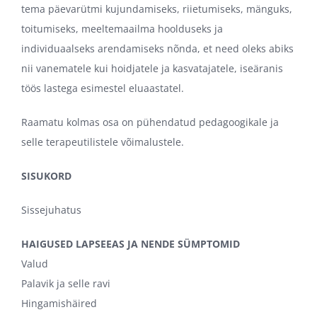
tema päevarütmi kujundamiseks, riietumiseks, mänguks,
toitumiseks, meeltemaailma hoolduseks ja
individuaalseks arendamiseks nõnda, et need oleks abiks
nii vanematele kui hoidjatele ja kasvatajatele, iseäranis
töös lastega esimestel eluaastatel.
Raamatu kolmas osa on pühendatud pedagoogikale ja
selle terapeutilistele võimalustele.
SISUKORD
Sissejuhatus
HAIGUSED LAPSEEAS JA NENDE SÜMPTOMID
Valud
Palavik ja selle ravi
Hingamishäired