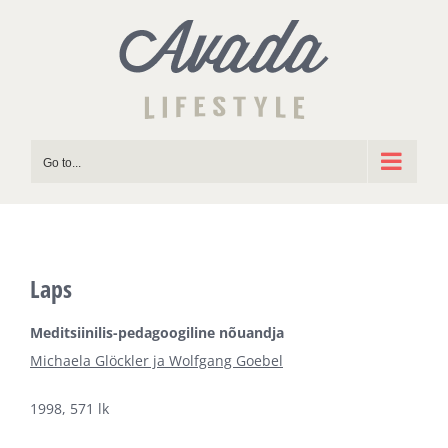
Skip
to
content
Go to...
Laps
Meditsiinilis-pedagoogiline nõuandja
Michaela Glöckler ja Wolfgang Goebel
1998, 571 lk