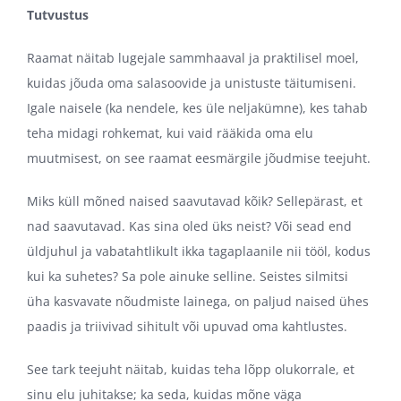
Tutvustus
Raamat näitab lugejale sammhaaval ja praktilisel moel,
kuidas jõuda oma salasoovide ja unistuste täitumiseni.
Igale naisele (ka nendele, kes üle neljakümne), kes tahab
teha midagi rohkemat, kui vaid rääkida oma elu
muutmisest, on see raamat eesmärgile jõudmise teejuht.
Miks küll mõned naised saavutavad kõik? Sellepärast, et
nad saavutavad. Kas sina oled üks neist? Või sead end
üldjuhul ja vabatahtlikult ikka tagaplaanile nii tööl, kodus
kui ka suhetes? Sa pole ainuke selline. Seistes silmitsi
üha kasvavate nõudmiste lainega, on paljud naised ühes
paadis ja triivivad sihitult või upuvad oma kahtlustes.
See tark teejuht näitab, kuidas teha lõpp olukorrale, et
sinu elu juhitakse; ka seda, kuidas mõne väga