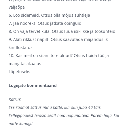
väljaõpe
6. Loo sidemeid. Otsus olla mõjus suhtleja
7. Jää nooreks. Otsus jätkata õpinguid
8. On vaja tervet küla. Otsus luua isiklikke ja töösuhteid
9. Alati rikkust napilt. Otsus saavutada majanduslik
kindlustatus
10. Kas meil on siiani tore olnud? Otsus hoida töö ja
mäng tasakaalus
Lõpetuseks
Lugejate kommentaarid
Katrin:
See raamat sattus minu kätte, kui olin juba 40 täis.
Sellegipoolest leidsin sealt häid näpunäiteid. Parem hilja, kui
mitte kunagi!