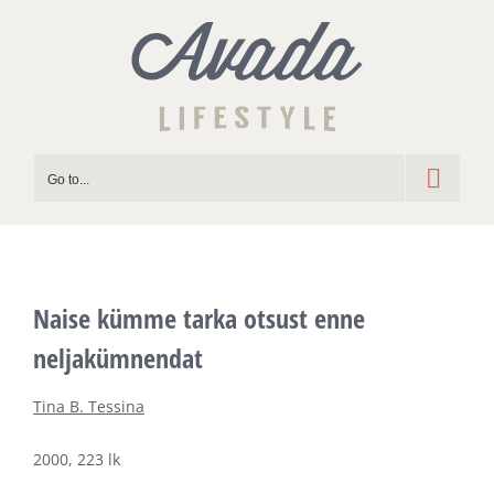
Skip
to
content
Go to...
Naise kümme tarka otsust enne
neljakümnendat
Tina B. Tessina
2000, 223 lk