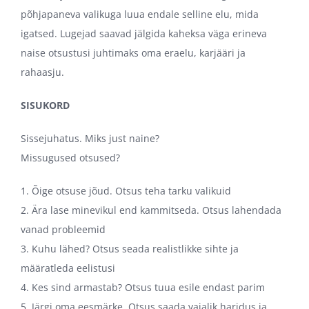
põhjapaneva valikuga luua endale selline elu, mida
igatsed. Lugejad saavad jälgida kaheksa väga erineva
naise otsustusi juhtimaks oma eraelu, karjääri ja
rahaasju.
SISUKORD
Sissejuhatus. Miks just naine?
Missugused otsused?
1. Õige otsuse jõud. Otsus teha tarku valikuid
2. Ära lase minevikul end kammitseda. Otsus lahendada
vanad probleemid
3. Kuhu lähed? Otsus seada realistlikke sihte ja
määratleda eelistusi
4. Kes sind armastab? Otsus tuua esile endast parim
5. Järgi oma eesmärke. Otsus saada vajalik haridus ja