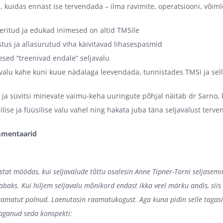
a, kuidas ennast ise tervendada – ilma ravimite, operatsiooni, võim
eritud ja edukad inimesed on altid TMSile
stus ja allasurutud viha käivitavad lihasespasmid
esed “treenivad endale” seljavalu
avalu kahe kuni kuue nädalaga leevendada, tunnistades TMSi ja sel
ja süvitsi minevate vaimu-keha uuringute põhjal näitab dr Sarno,
lise ja füüsilise valu vahel ning hakata juba täna seljavalust terv
mmentaarid
astat möödas, kui seljavalude tõttu osalesin Anne Tipner-Torni seljasem
abaks. Kui hiljem seljavalu mõnikord endast ikka veel märku andis, siis 
amatut polnud. Laenutasin raamatukogust. Aga kuna pidin selle tagasi v
 jaganud seda konspekti: