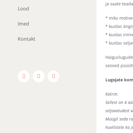
ja saate tead
Lood
* miks motive
Imed
* kuidas ängi
* kuidas inim
Kontakt
* kuidas selj
Haiguslugude 
seosed psüühi
Facebook
X
Instagram
Lugejate ko
Katrin:
Sellest on 4 a
seljavaludest v
Müügil seda ra
huvilistele ka