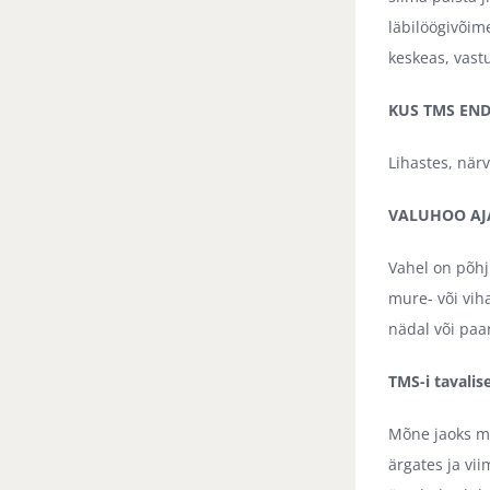
läbilöögivõim
keskeas, vastu
KUS TMS END
Lihastes, när
VALUHOO AJ
Vahel on põhju
mure- või vih
nädal või paa
TMS-i tavalis
Mõne jaoks mu
ärgates ja vi