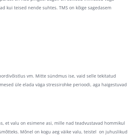
semad kui teised nende suhtes. TMS on kõige sagedasem
pordivõistlus vm. Mitte sündmus ise, vaid selle tekitatud
nimesed üle elada väga stressirohke perioodi, aga haigestuvad
s, et valu on esimene asi, mille nad teadvustavad hommikul
mõtteks. Mõnel on kogu aeg väike valu, teistel on juhuslikud