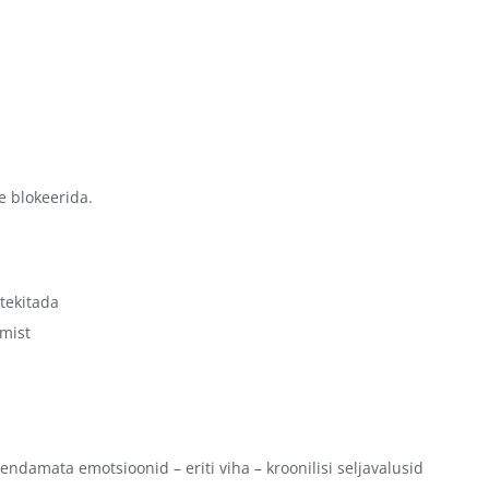
e blokeerida.
 tekitada
imist
endamata emotsioonid – eriti viha – kroonilisi seljavalusid