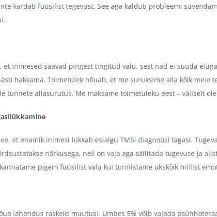
nte kardab füüsilist tegevust. See aga kaldub probleemi süvendama
i.
e, et inimesed saavad pingest tingitud valu, sest nad ei suuda eluga
ästi hakkama. Toimetulek nõuab, et me suruksime alla kõik meie t
de tunnete allasurutus. Me maksame toimetuleku eest – väliselt o
gasilükkamine
see, et enamik inimesi lükkab esialgu TMSi diagnoosi tagasi. Tugeva
dsustatakse nõrkusega, neil on vaja aga säilitada tugevuse ja ali
 kannatame pigem füüsilist valu kui tunnistame ükskõik millist emo
õua lahendus raskeid muutusi. Umbes 5% võib vajada psühhoteraapi