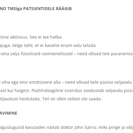
NO TMSiga PATSIENTIDELE RÄÄGIB
line aktiivsus. See ei tee halba.
juga: öelge talle, et ei kavatse enam valu taluda.
 oma selja füüsilised ravimenetlused – need võivad teie paranemis
viha ega teisi emotsioone alla – need võivad teile püsiva seljavalu
st kui haigest. Psühholoogiline sisendus soodustab seljavalu püs
ljavalust heidutada. Teil on võim sellest üle saada.
AVIMINE
aiguslugusid kasutades näitab doktor John Sarno, miks pinge ja välj