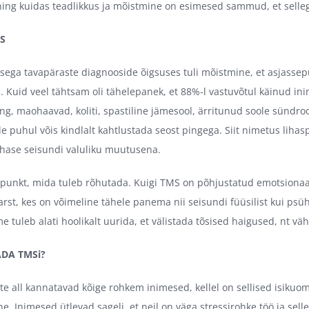
ing kuidas teadlikkus ja mõistmine on esimesed sammud, et selleg
S
sega tavapäraste diagnooside õigsuses tuli mõistmine, et asjassepu
. Kuid veel tähtsam oli tähelepanek, et 88%-l vastuvõtul käinud in
ong, maohaavad, koliti, spastiline jämesool, ärritunud soole sün
le puhul võis kindlalt kahtlustada seost pingega. Siit nimetus liha
ihase seisundi valuliku muutusena.
 punkt, mida tuleb rõhutada. Kuigi TMS on põhjustatud emotsionaals
rst, kes on võimeline tähele panema nii seisundi füüsilist kui psüh
 tuleb alati hoolikalt uurida, et välistada tõsised haigused, nt v
ADA TMSi?
te all kannatavad kõige rohkem inimesed, kellel on sellised isiku
ne. Inimesed ütlevad sageli, et neil on väga stressirohke töö ja sel