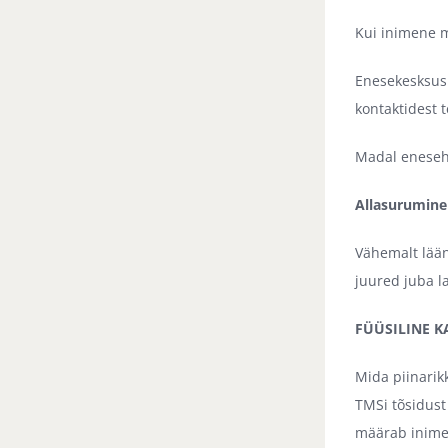
Kui inimene m
Enesekesksus e
kontaktidest t
Madal eneseh
Allasurumine
Vähemalt lään
juured juba l
FÜÜSILINE 
Mida piinarik
TMSi tõsidust
määrab inimese