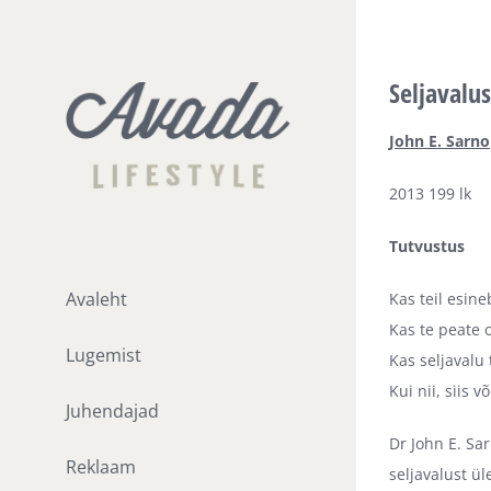
Skip
to
content
Seljavalu
John E. Sarno
2013 199 lk
Tutvustus
Avaleht
Kas teil esine
Kas te peate 
Lugemist
Kas seljavalu 
Kui nii, siis 
Juhendajad
Dr John E. Sa
Reklaam
seljavalust ül