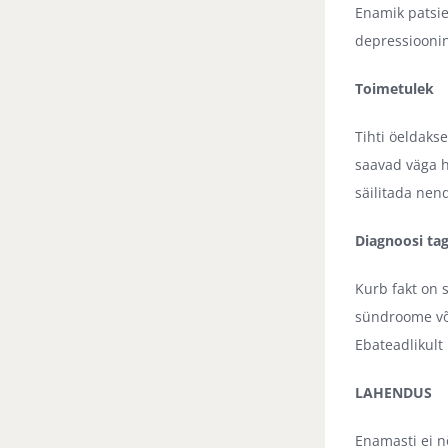
Enamik patsie
depressioonin
Toimetulek
Tihti öeldaks
saavad väga h
säilitada nen
Diagnoosi ta
Kurb fakt on 
sündroome võr
Ebateadlikult
LAHENDUS
Enamasti ei n