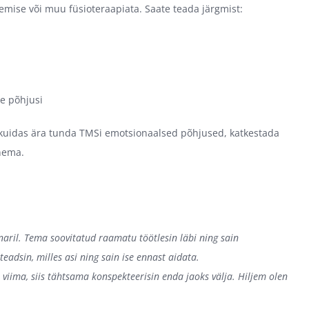
lemise või muu füsioteraapiata. Saate teada järgmist:
le põhjusi
 kuidas ära tunda TMSi emotsionaalsed põhjused, katkestada
enema.
inaril. Tema soovitatud raamatu töötlesin läbi ning sain
teadsin, milles asi ning sain ise ennast aidata.
iima, siis tähtsama konspekteerisin enda jaoks välja. Hiljem olen