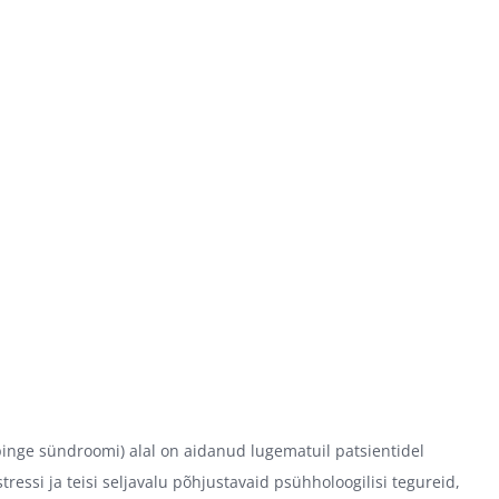
spinge sündroomi) alal on aidanud lugematuil patsientidel
ressi ja teisi seljavalu põhjustavaid psühholoogilisi tegureid,