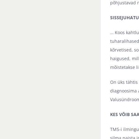
põhjustavad n
SISSEJUHATU
… Koos kahtlu
tuharalihased
kõrvetised, s
haigused, mil
mõistetakse l
On üks tähtis
diagnoosima a
Valusündroome
KES VÕIB SA
TMS-i ilmingu
silma paista j