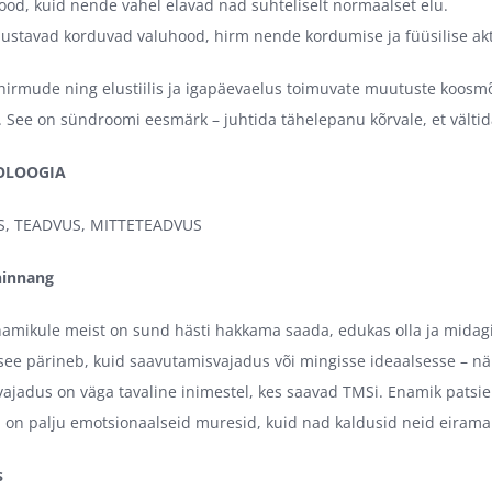
od, kuid nende vahel elavad nad suhteliselt normaalset elu.
ustavad korduvad valuhood, hirm nende kordumise ja füüsilise akti
irmude ning elustiilis ja igapäevaelus toimuvate muutuste koosmõj
See on sündroomi eesmärk – juhtida tähelepanu kõrvale, et välti
OLOOGIA
S, TEADVUS, MITTETEADVUS
hinnang
amikule meist on sund hästi hakkama saada, edukas olla ja midag
 see pärineb, kuid saavutamisvajadus või mingisse ideaalsesse – näi
ajadus on väga tavaline inimestel, kes saavad TMSi. Enamik patsien
il on palju emotsionaalseid muresid, kuid nad kaldusid neid eirama 
s