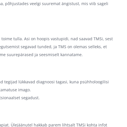
, põhjustades veelgi suuremat ängistust, mis viib sageli
 toime tulla. Asi on hoopis vastupidi, nad saavad TMSi, sest
egutsemist segavad tunded, ja TMS on olemas selleks, et
leme suurepärased ja seesmiselt kannatame.
d tegijad lükkavad diagnoosi tagasi, kuna psühholoogilisi
stamatuse imago.
tsionaalset segadust.
at. Ülejäänutel hakkab parem lihtsalt TMSi kohta infot