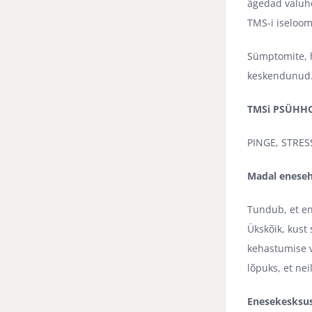
ägedad valuho
TMS-i iseloom
Sümptomite, h
keskendunud. 
TMSi PSÜHH
PINGE, STRES
Madal enese
Tundub, et en
Ükskõik, kust
kehastumise v
lõpuks, et ne
Enesekesksu