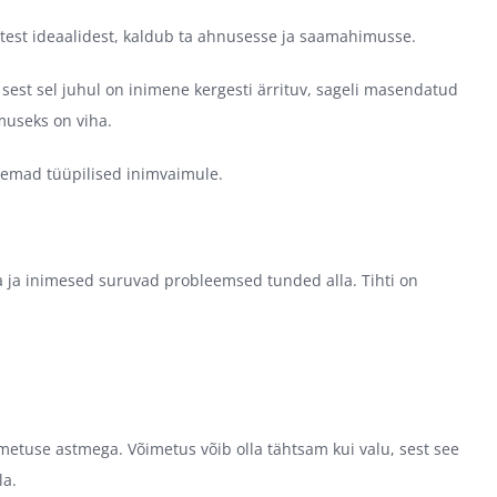
etest ideaalidest, kaldub ta ahnusesse ja saamahimusse.
, sest sel juhul on inimene kergesti ärrituv, sageli masendatud
emuseks on viha.
emad tüüpilised inimvaimule.
ha ja inimesed suruvad probleemsed tunded alla. Tihti on
imetuse astmega. Võimetus võib olla tähtsam kui valu, sest see
la.