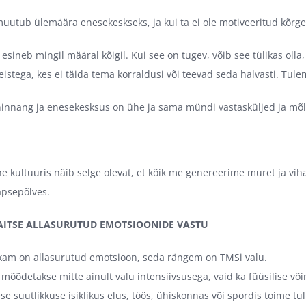
uutub ülemäära enesekeskseks, ja kui ta ei ole motiveeritud kõrg
sineb mingil määral kõigil. Kui see on tugev, võib see tülikas olla
eistega, kes ei täida tema korraldusi või teevad seda halvasti. Tul
innang ja enesekesksus on ühe ja sama mündi vastasküljed ja mõl
e kultuuris näib selge olevat, et kõik me genereerime muret ja vi
apsepõlves.
KAITSE ALLASURUTUD EMOTSIOONIDE VASTU
kam on allasurutud emotsioon, seda rängem on TMSi valu.
 mõõdetakse mitte ainult valu intensiivsusega, vaid ka füüsilise võ
 suutlikkuse isiklikus elus, töös, ühiskonnas või spordis toime tul