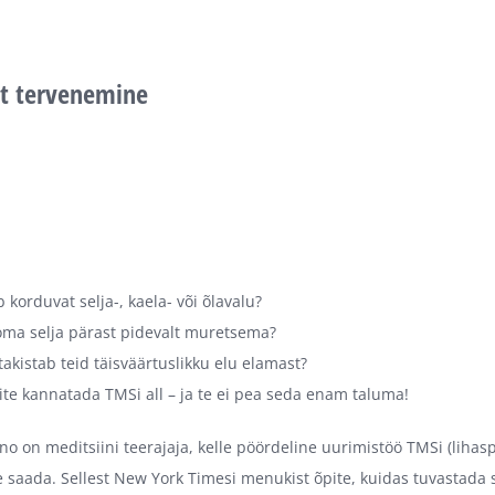
st tervenemine
b korduvat selja-, kaela- või õlavalu?
oma selja pärast pidevalt muretsema?
takistab teid täisväärtuslikku elu elamast?
võite kannatada TMSi all – ja te ei pea seda enam taluma!
rno on meditsiini teerajaja, kelle pöördeline uurimistöö TMSi (liha
e saada. Sellest New York Timesi menukist õpite, kuidas tuvastada st