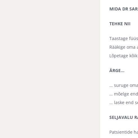
MIDA DR SAR
TEHKE NII
Taastage füüsi
Rääkige oma a
Lõpetage kõik
ÄRGE…
… suruge oma 
… mõelge enda
… laske end se
SELJAVALU R
Patsientide h