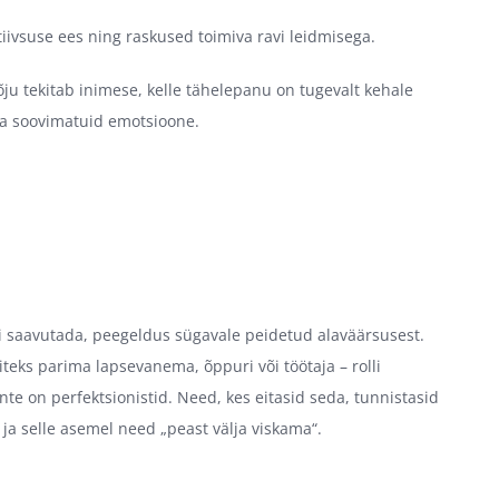
ivsuse ees ning raskused toimiva ravi leidmisega.
u tekitab inimese, kelle tähelepanu on tugevalt kehale
da soovimatuid emotsioone.
i saavutada, peegeldus sügavale peidetud alaväärsusest.
teks parima lapsevanema, õppuri või töötaja – rolli
te on perfektsionistid. Need, kes eitasid seda, tunnistasid
ja selle asemel need „peast välja viskama“.