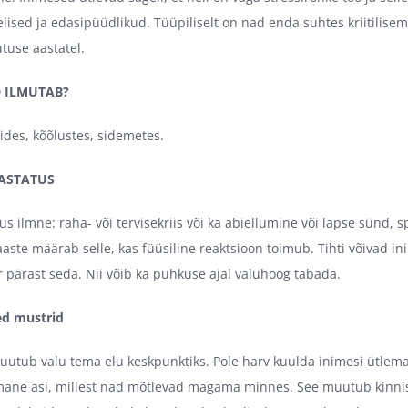
elised ja edasipüüdlikud. Tüüpiliselt on nad enda suhtes kriitili
tuse aastatel.
 ILMUTAB?
vides, kõõlustes, sidemetes.
ASTATUS
s ilmne: raha- või tervisekriis või ka abiellumine või lapse sünd, s
aaste määrab selle, kas füüsiline reaktsioon toimub. Tihti võivad i
r pärast seda. Nii võib ka puhkuse ajal valuhoog tabada.
ed mustrid
utub valu tema elu keskpunktiks. Pole harv kuulda inimesi ütlema
imane asi, millest nad mõtlevad magama minnes. See muutub kinnis