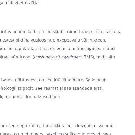
a midagi ette võtta.
utuv pehme kude on lihaskude, nimelt kaela-, õla-, selja- ja
imestest olid haigusloos nt pingepeavalu või migreen,
droom, heinapalavik, astma, ekseem ja mitmesugused muud
spinge sündroom (
tensionmyositicsyndrome
, TMS), mida siin
etest nähtustest, on see füüsiline häire. Selle peab
holoogilist poolt. See raamat ei saa asendada arsti.
ähk, tuumorid, luuhaigused jpm.
omadused nagu kohusetundlikkus, perfektsionism, vajadus
lepärast on nad pinges. Sageli on sellised inimesed väga